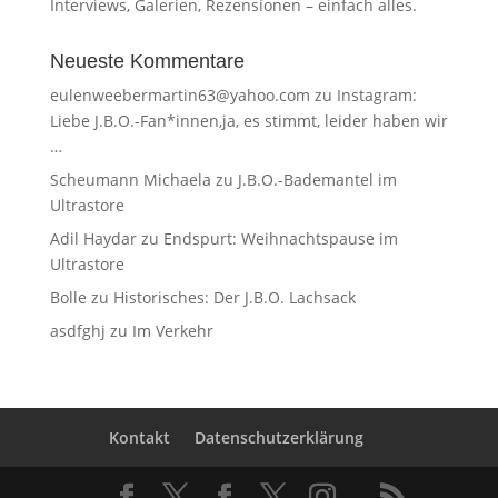
Interviews, Galerien, Rezensionen – einfach alles.
Neueste Kommentare
eulenweebermartin63@yahoo.com
zu
Instagram:
Liebe J.B.O.-Fan*innen,ja, es stimmt, leider haben wir
…
Scheumann Michaela
zu
J.B.O.-Bademantel im
Ultrastore
Adil Haydar
zu
Endspurt: Weihnachtspause im
Ultrastore
Bolle
zu
Historisches: Der J.B.O. Lachsack
asdfghj
zu
Im Verkehr
Kontakt
Datenschutzerklärung