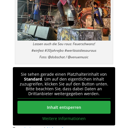
Lassen auch die Sau raus: Feuerschwanz!
#einfest #30jahrejbo #werlässtdiesauraus
Foto: @dobschat / @venuemusic
Sie sehen gerade einen Platzhalterinhalt von
Standard
. Um auf den eigentlichen Inhalt
zuzugreifen, klicken Sie auf den Button unten.
Bitte beachten Sie, dass dabei Daten an
Drittanbieter weitergegeben werden.
Inhalt entsperren
Weitere Informationen