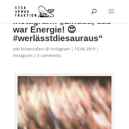
Instagram: „Lindau, das
war Energie! 😍
#werlässtdiesauraus“
von
kickersofass @ Instagram
|
10.06.2019
|
Instagram
|
0 comments