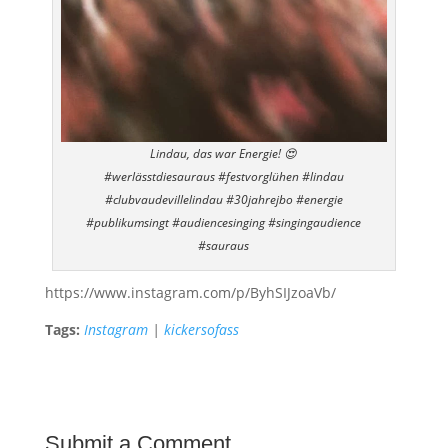
Lindau, das war Energie! 😍
#werlässtdiesauraus #festvorglühen #lindau
#clubvaudevillelindau #30jahrejbo #energie
#publikumsingt #audiencesinging #singingaudience
#sauraus
https://www.instagram.com/p/ByhSIJzoaVb/
Tags:
Instagram
|
kickersofass
Submit a Comment