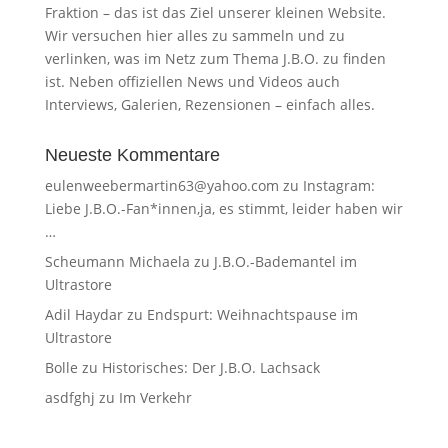
Fraktion – das ist das Ziel unserer kleinen Website.
Wir versuchen hier alles zu sammeln und zu
verlinken, was im Netz zum Thema J.B.O. zu finden
ist. Neben offiziellen News und Videos auch
Interviews, Galerien, Rezensionen – einfach alles.
Neueste Kommentare
eulenweebermartin63@yahoo.com
zu
Instagram:
Liebe J.B.O.-Fan*innen,ja, es stimmt, leider haben wir
…
Scheumann Michaela
zu
J.B.O.-Bademantel im
Ultrastore
Adil Haydar
zu
Endspurt: Weihnachtspause im
Ultrastore
Bolle
zu
Historisches: Der J.B.O. Lachsack
asdfghj
zu
Im Verkehr