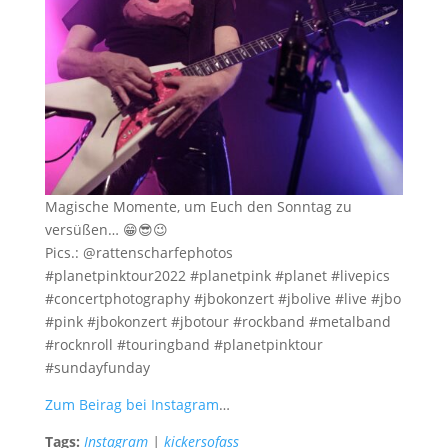
Magische Momente, um Euch den Sonntag zu
versüßen… 😁😎😉
Pics.: @rattenscharfephotos
#planetpinktour2022 #planetpink #planet #livepics
#concertphotography #jbokonzert #jbolive #live #jbo
#pink #jbokonzert #jbotour #rockband #metalband
#rocknroll #touringband #planetpinktour
#sundayfunday
Zum Beirag bei Instagram
…
Tags:
Instagram
|
kickersofass