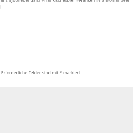
danz #jbohebendanz #fränkischesbier #Franken #frankonianbeer
l
.
Erforderliche Felder sind mit
*
markiert