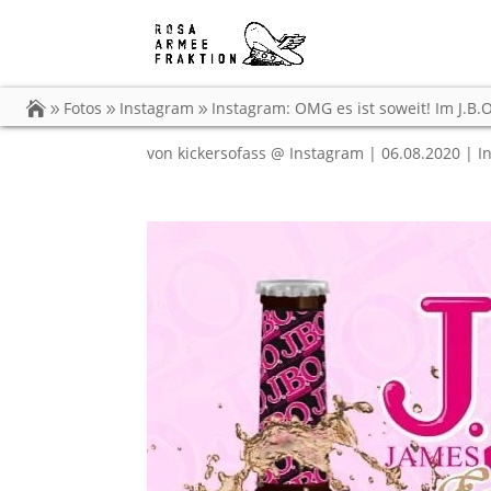
Instagram: OMG es ist
neue J.B.O.-Bier…
Fotos
Instagram
Instagram: OMG es ist soweit! Im J.B.
von
kickersofass @ Instagram
|
06.08.2020
|
I