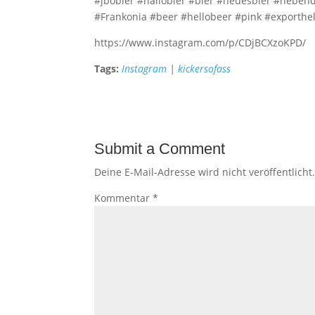
#jbobier #hallobier #bier #neuesbier #heben
#Frankonia #beer #hellobeer #pink #exporthel
https://www.instagram.com/p/CDjBCXzoKPD/
Tags:
Instagram
|
kickersofass
Submit a Comment
Deine E-Mail-Adresse wird nicht veröffentlicht
Kommentar
*