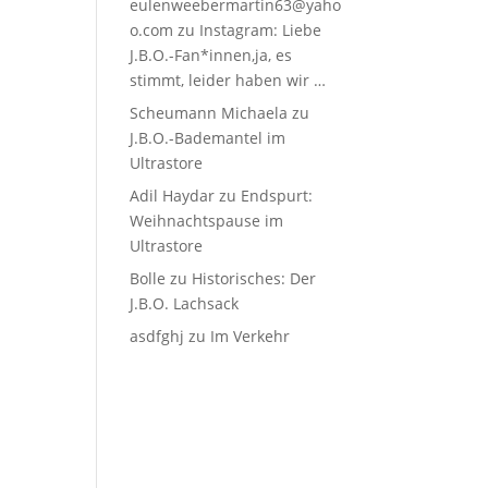
eulenweebermartin63@yaho
o.com
zu
Instagram: Liebe
J.B.O.-Fan*innen,ja, es
stimmt, leider haben wir …
Scheumann Michaela
zu
J.B.O.-Bademantel im
Ultrastore
Adil Haydar
zu
Endspurt:
Weihnachtspause im
Ultrastore
Bolle
zu
Historisches: Der
J.B.O. Lachsack
asdfghj
zu
Im Verkehr