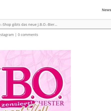
New
 soweit! Im J.B.O.-Shop gibts d
O.-Shop gibts das neue J.B.O.-Bier…
nstagram
|
0 comments