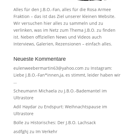
Alles für den J.B.O.-Fan, alles für die Rosa Armee
Fraktion – das ist das Ziel unserer kleinen Website.
Wir versuchen hier alles zu sammeln und zu
verlinken, was im Netz zum Thema J.B.O. zu finden
ist. Neben offiziellen News und Videos auch
Interviews, Galerien, Rezensionen – einfach alles.
Neueste Kommentare
eulenweebermartin63@yahoo.com
zu
Instagram:
Liebe J.B.O.-Fan*innen,ja, es stimmt, leider haben wir
…
Scheumann Michaela
zu
J.B.O.-Bademantel im
Ultrastore
Adil Haydar
zu
Endspurt: Weihnachtspause im
Ultrastore
Bolle
zu
Historisches: Der J.B.O. Lachsack
asdfghj
zu
Im Verkehr