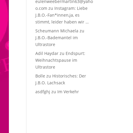
eulenweebermartin63@yaho
o.com
zu
Instagram: Liebe
J.B.O.-Fan*innen,ja, es
stimmt, leider haben wir …
Scheumann Michaela
zu
J.B.O.-Bademantel im
Ultrastore
Adil Haydar
zu
Endspurt:
Weihnachtspause im
Ultrastore
Bolle
zu
Historisches: Der
J.B.O. Lachsack
asdfghj
zu
Im Verkehr