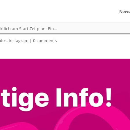
New
assel morgen pünktlich am
tlich am Start!Zeitplan: Ein…
otos
,
Instagram
|
0 comments