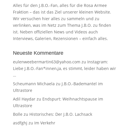
Alles für den J.B.O.-Fan, alles für die Rosa Armee
Fraktion – das ist das Ziel unserer kleinen Website.
Wir versuchen hier alles zu sammeln und zu
verlinken, was im Netz zum Thema J.B.O. zu finden
ist. Neben offiziellen News und Videos auch
Interviews, Galerien, Rezensionen – einfach alles.
Neueste Kommentare
eulenweebermartin63@yahoo.com
zu
Instagram:
Liebe J.B.O.-Fan*innen,ja, es stimmt, leider haben wir
…
Scheumann Michaela
zu
J.B.O.-Bademantel im
Ultrastore
Adil Haydar
zu
Endspurt: Weihnachtspause im
Ultrastore
Bolle
zu
Historisches: Der J.B.O. Lachsack
asdfghj
zu
Im Verkehr