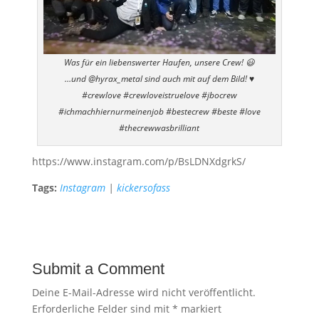
Was für ein liebenswerter Haufen, unsere Crew! 😃
…und @hyrax_metal sind auch mit auf dem Bild! ♥️
#crewlove #crewloveistruelove #jbocrew
#ichmachhiernurmeinenjob #bestecrew #beste #love
#thecrewwasbrilliant
https://www.instagram.com/p/BsLDNXdgrkS/
Tags:
Instagram
|
kickersofass
Submit a Comment
Deine E-Mail-Adresse wird nicht veröffentlicht.
Erforderliche Felder sind mit
*
markiert