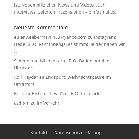
ist. Neben offiziellen News und Videos auch
Interviews, Galerien, Rezensionen – einfach alles.
Neueste Kommentare
eulenweebermartin63@yahoo.com
zu
Instagram:
Liebe J.B.O.-Fan*innen,ja, es stimmt, leider haben wir
…
Scheumann Michaela
zu
J.B.O.-Bademantel im
Ultrastore
Adil Haydar
zu
Endspurt: Weihnachtspause im
Ultrastore
Bolle
zu
Historisches: Der J.B.O. Lachsack
asdfghj
zu
Im Verkehr
Kontakt
Datenschutzerklärung