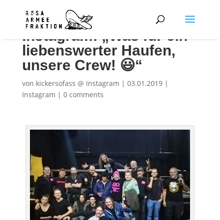
Instagram: „Was für ein
liebenswerter Haufen,
unsere Crew! 😃“
von
kickersofass @ Instagram
|
03.01.2019
|
Instagram
|
0 comments