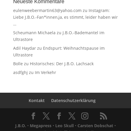
Neueste Kommentare
eulenweebermartin63@yahoo.com
zu
Instagram:
Liebe J.B.O.-Fan*innen,ja, es stimmt, leider haben wir
…
Scheumann Michaela
zu
J.B.O.-Bademantel im
Ultrastore
Adil Haydar
zu
Endspurt: Weihnachtspause im
Ultrastore
Bolle
zu
Historisches: Der J.B.O. Lachsack
asdfghj
zu
Im Verkehr
Kontakt
Datenschutzerklärung
J.B.O.
•
Megapress
•
Leo Skull
•
Carsten Dobschat
•