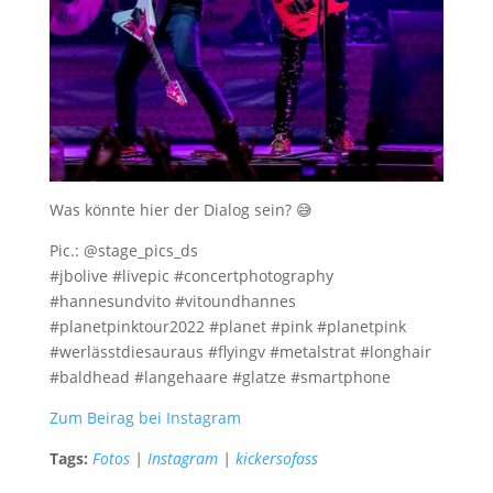
Was könnte hier der Dialog sein? 😅
Pic.: @stage_pics_ds
#jbolive #livepic #concertphotography
#hannesundvito #vitoundhannes
#planetpinktour2022 #planet #pink #planetpink
#werlässtdiesauraus #flyingv #metalstrat #longhair
#baldhead #langehaare #glatze #smartphone
Zum Beirag bei Instagram
Tags:
Fotos
|
Instagram
|
kickersofass