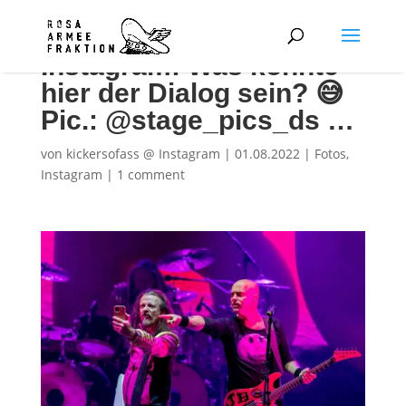
Instagram: Was könnte
hier der Dialog sein? 😅
Pic.: @stage_pics_ds …
von
kickersofass @ Instagram
|
01.08.2022
|
Fotos
,
Instagram
|
1 comment