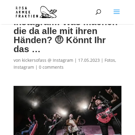
Instagram: Was machen
die da alle mit ihren
Händen? 🤨 Könnt Ihr
das …
von
kickersofass @ Instagram
|
17.05.2023
|
Fotos
,
Instagram
|
0 comments