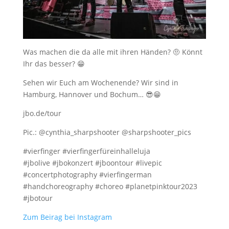
Was machen die da alle mit ihren Händen? 🤨 Könnt
Ihr das besser? 😁
Sehen wir Euch am Wochenende? Wir sind in
Hamburg, Hannover und Bochum… 😎😁
jbo.de/tour
Pic.: @cynthia_sharpshooter @sharpshooter_pics
#vierfinger #vierfingerfüreinhalleluja
#jbolive #jbokonzert #jboontour #livepic
#concertphotography #vierfingerman
#handchoreography #choreo #planetpinktour2023
#jbotour
Zum Beirag bei Instagram