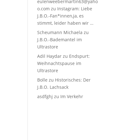
eulenweebermartin63@yaho
o.com
zu
Instagram: Liebe
J.B.O.-Fan*innen,ja, es
stimmt, leider haben wir …
Scheumann Michaela
zu
J.B.O.-Bademantel im
Ultrastore
Adil Haydar
zu
Endspurt:
Weihnachtspause im
Ultrastore
Bolle
zu
Historisches: Der
J.B.O. Lachsack
asdfghj
zu
Im Verkehr