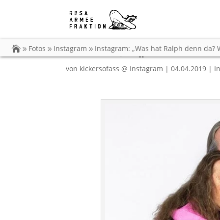
Instagram: „Was hat 
sein?! 😳🤔“
Fotos
Instagram
Instagram: „Was hat Ralph denn da? W
von
kickersofass @ Instagram
|
04.04.2019
|
I