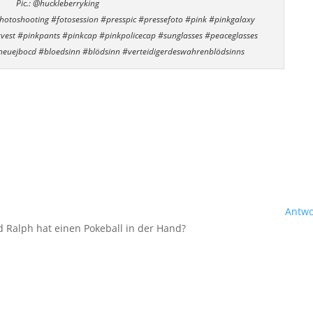
Pic.: @huckleberryking
otoshooting #fotosession #presspic #pressefoto #pink #pinkgalaxy
kvest #pinkpants #pinkcap #pinkpolicecap #sunglasses #peaceglasses
neuejbocd #bloedsinn #blödsinn #verteidigerdeswahrenblödsinns
1
Antwo
 Ralph hat einen Pokeball in der Hand?