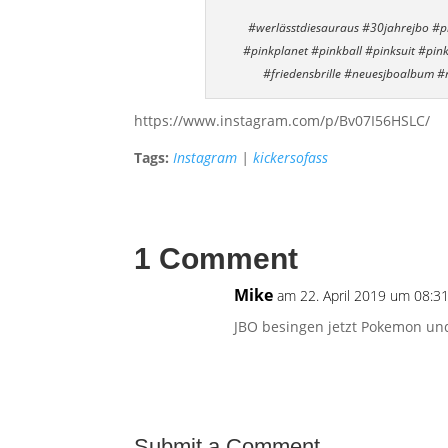
#werlässtdiesauraus #30jahrejbo #ph
#pinkplanet #pinkball #pinksuit #pin
#friedensbrille #neuesjboalbum #
https://www.instagram.com/p/Bv07I56HSLC/
Tags:
Instagram
|
kickersofass
1 Comment
Mike
am 22. April 2019 um 08:3
JBO besingen jetzt Pokemon und
Submit a Comment