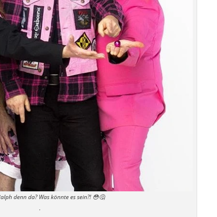
alph denn da? Was könnte es sein?! 😳🤔
.