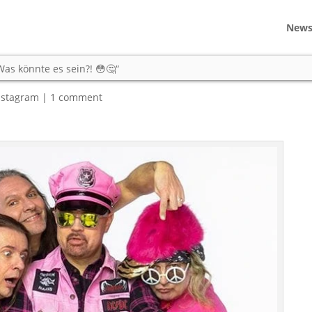
New
Ralph denn da? Was könnte es
as könnte es sein?! 😳🤔“
nstagram
|
1 comment