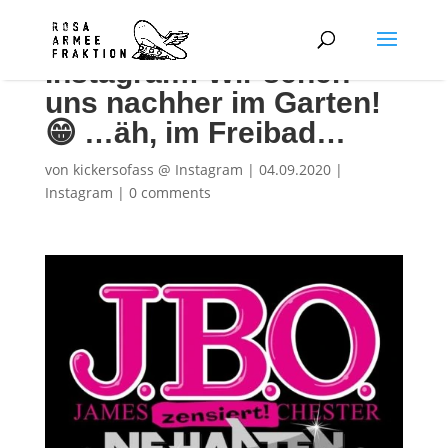
Instagram: Wir sehen
uns nachher im Garten!
😁 …äh, im Freibad…
von
kickersofass @ Instagram
|
04.09.2020
|
Instagram
|
0 comments