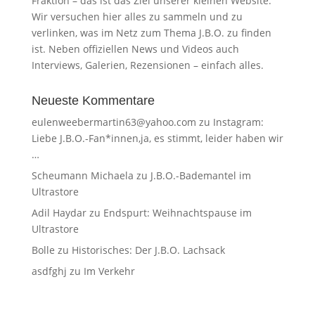
Fraktion – das ist das Ziel unserer kleinen Website.
Wir versuchen hier alles zu sammeln und zu
verlinken, was im Netz zum Thema J.B.O. zu finden
ist. Neben offiziellen News und Videos auch
Interviews, Galerien, Rezensionen – einfach alles.
Neueste Kommentare
eulenweebermartin63@yahoo.com
zu
Instagram:
Liebe J.B.O.-Fan*innen,ja, es stimmt, leider haben wir
…
Scheumann Michaela
zu
J.B.O.-Bademantel im
Ultrastore
Adil Haydar
zu
Endspurt: Weihnachtspause im
Ultrastore
Bolle
zu
Historisches: Der J.B.O. Lachsack
asdfghj
zu
Im Verkehr