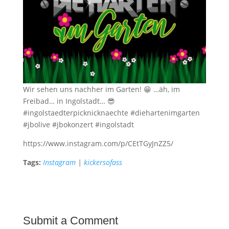
Wir sehen uns nachher im Garten! 😁 …äh, im
Freibad… in Ingolstadt… 😎
#ingolstaedterpicknicknaechte #diehartenimgarten
#jbolive #jbokonzert #ingolstadt
https://www.instagram.com/p/CEtTGyJnZZ5/
Tags:
Instagram
|
kickersofass
Submit a Comment