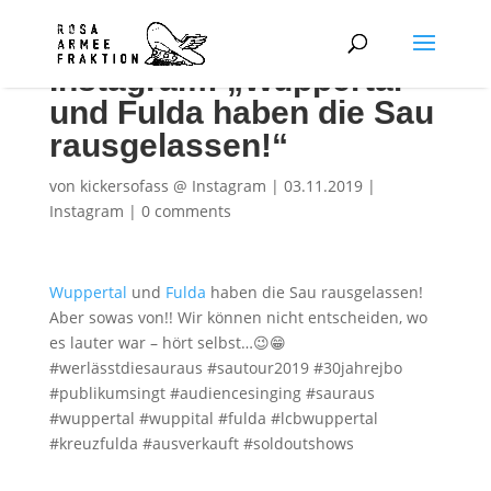
Instagram: „Wuppertal
und Fulda haben die Sau
rausgelassen!“
von
kickersofass @ Instagram
|
03.11.2019
|
Instagram
|
0 comments
Wuppertal
und
Fulda
haben die Sau rausgelassen!
Aber sowas von!! Wir können nicht entscheiden, wo
es lauter war – hört selbst…😉😁
#werlässtdiesauraus #sautour2019 #30jahrejbo
#publikumsingt #audiencesinging #sauraus
#wuppertal #wuppital #fulda #lcbwuppertal
#kreuzfulda #ausverkauft #soldoutshows