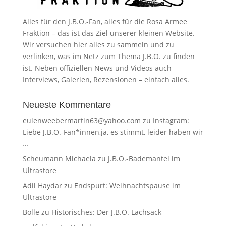
Alles für den J.B.O.-Fan, alles für die Rosa Armee
Fraktion – das ist das Ziel unserer kleinen Website.
Wir versuchen hier alles zu sammeln und zu
verlinken, was im Netz zum Thema J.B.O. zu finden
ist. Neben offiziellen News und Videos auch
Interviews, Galerien, Rezensionen – einfach alles.
Neueste Kommentare
eulenweebermartin63@yahoo.com
zu
Instagram:
Liebe J.B.O.-Fan*innen,ja, es stimmt, leider haben wir
…
Scheumann Michaela
zu
J.B.O.-Bademantel im
Ultrastore
Adil Haydar
zu
Endspurt: Weihnachtspause im
Ultrastore
Bolle
zu
Historisches: Der J.B.O. Lachsack