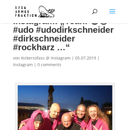
Instagram: „Yeah! 😃😍
#udo #udodirkschneider
#dirkschneider
#rockharz …“
von
kickersofass @ Instagram
|
05.07.2019
|
Instagram
|
0 comments