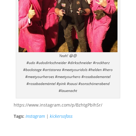
Yeah! 😃😍
#udo #udodirkschneider #dirkschneider #rockharz
#backstage #artistarea #meetyouridols #helden #hero
#meetyourheroes #meetyourhero #rosabademantel
#rosabademäntel #pink #sausi #sonschönerabend
#lauenacht
https://www.instagram.com/p/BzhtgPbIhSr/
Tags:
Instagram
|
kickersofass