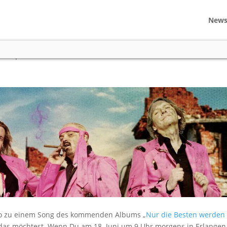
New
eo – bist Du dabei?
deos
|
107 comments
ideo zu einem Song des kommenden Albums „
Nur die Besten werden 
das möchtest. Wenn Du am 18. Juni um 9 Uhr morgens in Erlangen