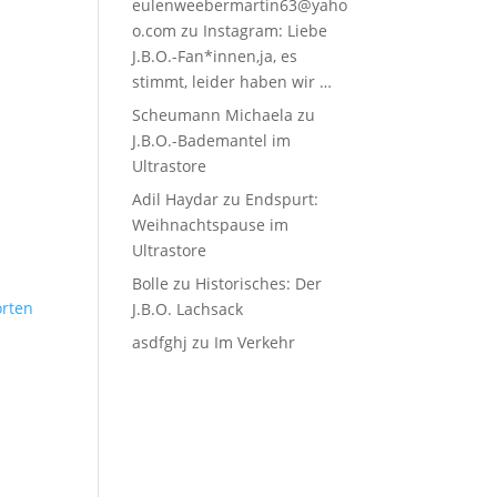
eulenweebermartin63@yaho
o.com
zu
Instagram: Liebe
J.B.O.-Fan*innen,ja, es
stimmt, leider haben wir …
Scheumann Michaela
zu
J.B.O.-Bademantel im
Ultrastore
Adil Haydar
zu
Endspurt:
Weihnachtspause im
Ultrastore
Bolle
zu
Historisches: Der
rten
J.B.O. Lachsack
asdfghj
zu
Im Verkehr