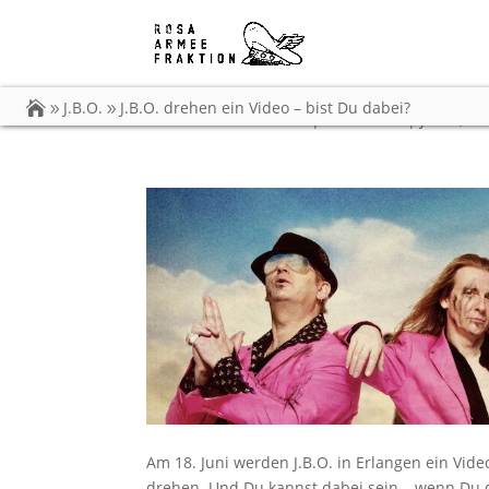
J.B.O. drehen ein Vid
J.B.O.
J.B.O. drehen ein Video – bist Du dabei?
von
Carsten Dobschat
|
09.06.2014
|
J.B.O.
,
Vi
Am 18. Juni werden J.B.O. in Erlangen ein V
drehen. Und Du kannst dabei sein – wenn Du 