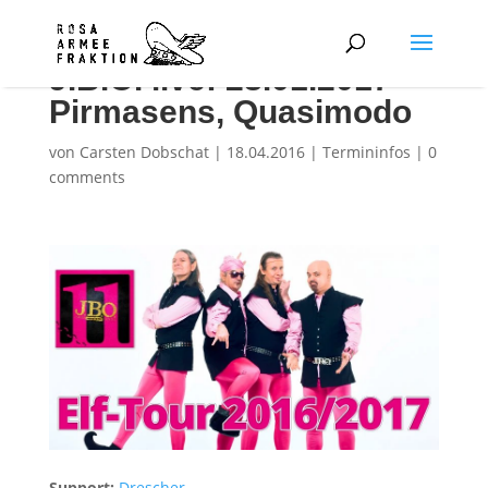
J.B.O. live: 28.01.2017 –
Pirmasens, Quasimodo
von
Carsten Dobschat
|
18.04.2016
|
Termininfos
|
0
comments
Support:
Drescher