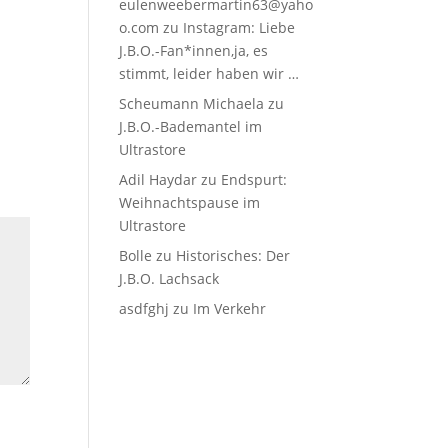
eulenweebermartin63@yaho
o.com
zu
Instagram: Liebe
J.B.O.-Fan*innen,ja, es
stimmt, leider haben wir …
Scheumann Michaela
zu
J.B.O.-Bademantel im
Ultrastore
Adil Haydar
zu
Endspurt:
Weihnachtspause im
Ultrastore
Bolle
zu
Historisches: Der
J.B.O. Lachsack
asdfghj
zu
Im Verkehr