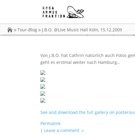
J.B.O. @Live Music Ha
Tour-Blog
J.B.O. @Live Music Hall Köln, 15.12.2009
von
Carsten Dobschat
|
16.12.2009
|
Tour-Blo
Von J.B.O. hat Cathrin natürlich auch Fotos g
geht es erstmal weiter nach Hamburg…
See and download the full gallery on posterou
Permalink
|
Leave a comment »