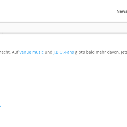
New
ll Köln, 15.12.2009
g
|
0 comments
emacht. Auf
venue music
und
J.B.O.-Fans
gibt’s bald mehr davon. Jet
s