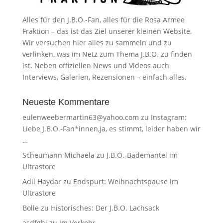
Alles für den J.B.O.-Fan, alles für die Rosa Armee
Fraktion – das ist das Ziel unserer kleinen Website.
Wir versuchen hier alles zu sammeln und zu
verlinken, was im Netz zum Thema J.B.O. zu finden
ist. Neben offiziellen News und Videos auch
Interviews, Galerien, Rezensionen – einfach alles.
Neueste Kommentare
eulenweebermartin63@yahoo.com
zu
Instagram:
Liebe J.B.O.-Fan*innen,ja, es stimmt, leider haben wir
…
Scheumann Michaela
zu
J.B.O.-Bademantel im
Ultrastore
Adil Haydar
zu
Endspurt: Weihnachtspause im
Ultrastore
Bolle
zu
Historisches: Der J.B.O. Lachsack
asdfghj
zu
Im Verkehr