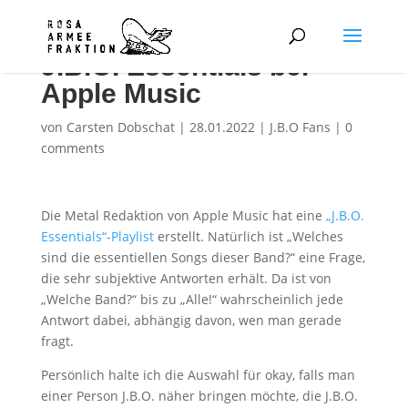
J.B.O. Essentials bei
Apple Music
von
Carsten Dobschat
|
28.01.2022
|
J.B.O Fans
|
0
comments
Die Metal Redaktion von Apple Music hat eine
„J.B.O.
Essentials“-Playlist
erstellt. Natürlich ist „Welches
sind die essentiellen Songs dieser Band?“ eine Frage,
die sehr subjektive Antworten erhält. Da ist von
„Welche Band?“ bis zu „Alle!“ wahrscheinlich jede
Antwort dabei, abhängig davon, wen man gerade
fragt.
Persönlich halte ich die Auswahl für okay, falls man
einer Person J.B.O. näher bringen möchte, die J.B.O.