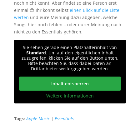
noch nicht kennt. Aber findet so eine Person erst
einmal 😉 Ihr könnt selbst
einen Blick auf die Liste
werfen
und eure Meinung dazu abgeben, welche
Songs hier noch fehlen – oder eurer Meinung nach
nicht zu den Essentials gehören.
Sie sehen gerade einen Platzhalterinhalt von
Standard
. Um auf den eigentlichen Inhalt
zuzugreifen, klicken Sie auf den Button unten.
Bitte beachten Sie, dass dabei Daten an
Drittanbieter weitergegeben werden.
Inhalt entsperren
Weitere Informationen
Tags:
Apple Music
|
Essentials