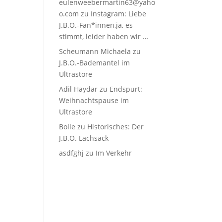
eulenweebermartin63@yaho
o.com
zu
Instagram: Liebe
J.B.O.-Fan*innen,ja, es
stimmt, leider haben wir …
Scheumann Michaela
zu
J.B.O.-Bademantel im
Ultrastore
Adil Haydar
zu
Endspurt:
Weihnachtspause im
Ultrastore
Bolle
zu
Historisches: Der
J.B.O. Lachsack
asdfghj
zu
Im Verkehr