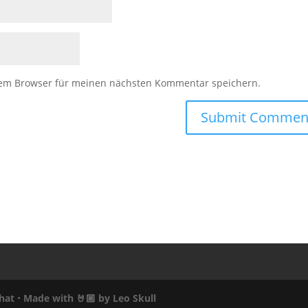
sem Browser für meinen nächsten Kommentar speichern.
hat
•
Made with 🤘🏼 by
Leo Skull