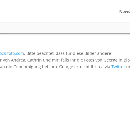
New
 Köln
g
|
0 comments
ock-foto.com
. Bitte beachtet, dass für diese Bilder andere
 von Andrea, Cathrin und mir: falls Ihr die Fotos von George in Bl
rab die Genehmigung bei ihm. George erreicht Ihr u.a via
Twitter
u