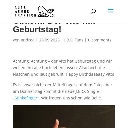
Obacht! Der Vito hat
Geburtstag!
von
andrea
|
23.09.2025
|
J.B.O Fans
|
0 comments
Achtung, Achtung – der Vito hat Geburtstag und wir
wollen ihn alle hoch leben lassen. Also hoch die
Flaschen und laut gebrüllt: Happy Birthdaaaaay Vito!
Es ist zwar nicht der Mittelfinger auf dem Foto, aber
am Donnerstag kommt die neue J.B.O. Single
„
Stinkefinger
“. Wir freuen uns schon wie Bolle.