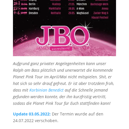
Aufgrund ganz privater Angelegenheiten kann unser
Ralph am Bass plötzlich und unerwartet die kommende
Planet Pink Tour im April/Mai nicht mitspielen. Shit, er
hat sich so sehr drauf gefreut. Er ist aber trotzdem froh,
dass mit
Korbinian Benedict
auf die Schnelle jemand
gefunden werden konnte, der ihn kurzfristig vertritt,
sodass die Planet Pink Tour für Euch stattfinden kann!
Update 03.05.2022:
Der Termin wurde auf den
24.07.2022 verschoben.