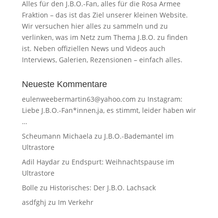
Alles für den J.B.O.-Fan, alles für die Rosa Armee
Fraktion – das ist das Ziel unserer kleinen Website.
Wir versuchen hier alles zu sammeln und zu
verlinken, was im Netz zum Thema J.B.O. zu finden
ist. Neben offiziellen News und Videos auch
Interviews, Galerien, Rezensionen – einfach alles.
Neueste Kommentare
eulenweebermartin63@yahoo.com
zu
Instagram:
Liebe J.B.O.-Fan*innen,ja, es stimmt, leider haben wir
…
Scheumann Michaela
zu
J.B.O.-Bademantel im
Ultrastore
Adil Haydar
zu
Endspurt: Weihnachtspause im
Ultrastore
Bolle
zu
Historisches: Der J.B.O. Lachsack
asdfghj
zu
Im Verkehr