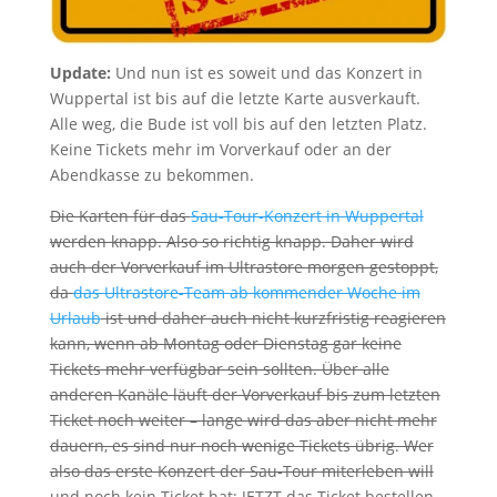
Update:
Und nun ist es soweit und das Konzert in
Wuppertal ist bis auf die letzte Karte ausverkauft.
Alle weg, die Bude ist voll bis auf den letzten Platz.
Keine Tickets mehr im Vorverkauf oder an der
Abendkasse zu bekommen.
Die Karten für das
Sau-Tour-Konzert in Wuppertal
werden knapp. Also so richtig knapp. Daher wird
auch der Vorverkauf im Ultrastore morgen gestoppt,
da
das Ultrastore-Team ab kommender Woche im
Urlaub
ist und daher auch nicht kurzfristig reagieren
kann, wenn ab Montag oder Dienstag gar keine
Tickets mehr verfügbar sein sollten. Über alle
anderen Kanäle läuft der Vorverkauf bis zum letzten
Ticket noch weiter – lange wird das aber nicht mehr
dauern, es sind nur noch wenige Tickets übrig. Wer
also das erste Konzert der Sau-Tour miterleben will
und noch kein Ticket hat: JETZT das Ticket bestellen,