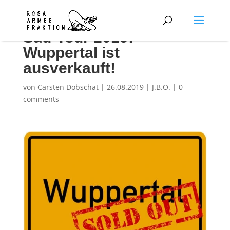
Sau-Tour 2019:
Wuppertal ist
ausverkauft!
von
Carsten Dobschat
|
26.08.2019
|
J.B.O.
|
0
comments