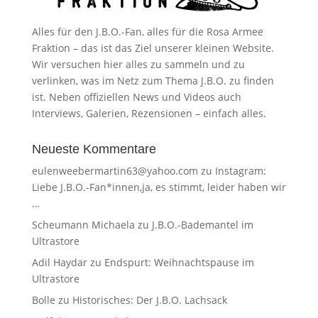
Alles für den J.B.O.-Fan, alles für die Rosa Armee
Fraktion – das ist das Ziel unserer kleinen Website.
Wir versuchen hier alles zu sammeln und zu
verlinken, was im Netz zum Thema J.B.O. zu finden
ist. Neben offiziellen News und Videos auch
Interviews, Galerien, Rezensionen – einfach alles.
Neueste Kommentare
eulenweebermartin63@yahoo.com
zu
Instagram:
Liebe J.B.O.-Fan*innen,ja, es stimmt, leider haben wir
…
Scheumann Michaela
zu
J.B.O.-Bademantel im
Ultrastore
Adil Haydar
zu
Endspurt: Weihnachtspause im
Ultrastore
Bolle
zu
Historisches: Der J.B.O. Lachsack