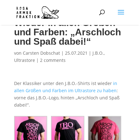
Wieder in allen Größen
und Farben: „Arschloch
und Spaß dabei!“
von
Carsten Dobschat
|
25.07.2021
|
J.B.O.
,
Ultrastore
|
2 comments
Der Klassiker unter den J.B.O.-Shirts ist wieder
in
allen Größen und Farben im Ultrastore zu haben
:
vorne das J.B.O.-Logo, hinten „Arschloch und Spaß
dabei!“.