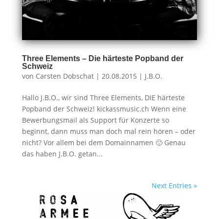
Three Elements – Die härteste Popband der
Schweiz
von
Carsten Dobschat
|
20.08.2015
|
J.B.O.
Hallo J.B.O., wir sind Three Elements, DIE härteste
Popband der Schweiz! kickassmusic.ch Wenn eine
Bewerbungsmail als Support für Konzerte so
beginnt, dann muss man doch mal rein hören – oder
nicht? Vor allem bei dem Domainnamen 🙂 Genau
das haben J.B.O. getan...
Next Entries »