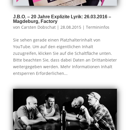
J.B.O. – 20 Jahre Explizite Lyrik: 26.03.2016 –
Magdeburg, Factory
von
Carsten Dobschat
|
28.08.2015
|
Termininfos
Sie sehen gerade einen Platzhalterinhalt von
YouTube. Um auf den eigentlichen Inhalt
zuzugreifen, klicken Sie auf die Schaltfläche unten.
Bitte beachten Sie, dass dabei Daten an Drittanbieter
weitergegeben werden. Mehr Informationen Inhalt
entsperren Erforderlichen...