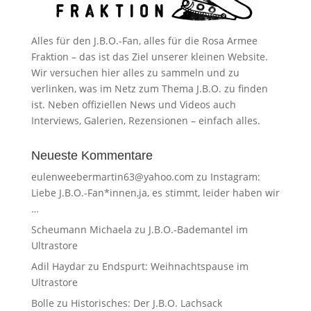
Alles für den J.B.O.-Fan, alles für die Rosa Armee
Fraktion – das ist das Ziel unserer kleinen Website.
Wir versuchen hier alles zu sammeln und zu
verlinken, was im Netz zum Thema J.B.O. zu finden
ist. Neben offiziellen News und Videos auch
Interviews, Galerien, Rezensionen – einfach alles.
Neueste Kommentare
eulenweebermartin63@yahoo.com
zu
Instagram:
Liebe J.B.O.-Fan*innen,ja, es stimmt, leider haben wir
…
Scheumann Michaela
zu
J.B.O.-Bademantel im
Ultrastore
Adil Haydar
zu
Endspurt: Weihnachtspause im
Ultrastore
Bolle
zu
Historisches: Der J.B.O. Lachsack