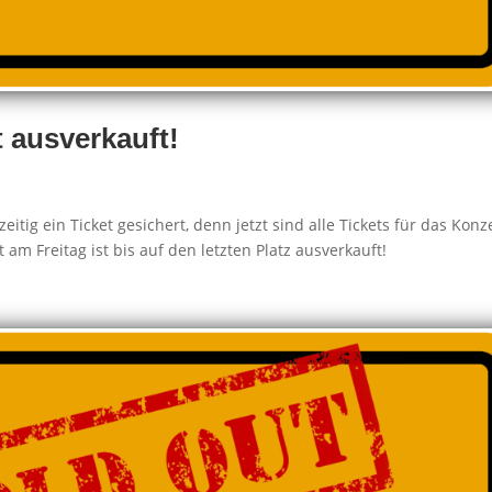
t ausverkauft!
eitig ein Ticket gesichert, denn jetzt sind alle Tickets für das Konz
am Freitag ist bis auf den letzten Platz ausverkauft!