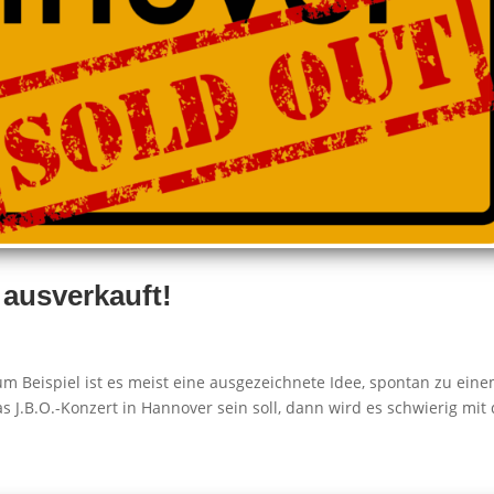
ausverkauft!
um Beispiel ist es meist eine ausgezeichnete Idee, spontan zu ein
J.B.O.-Konzert in Hannover sein soll, dann wird es schwierig mit 