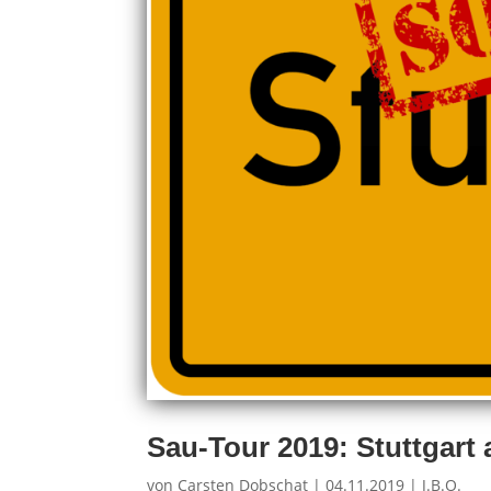
Sau-Tour 2019: Stuttgart 
von
Carsten Dobschat
|
04.11.2019
|
J.B.O.