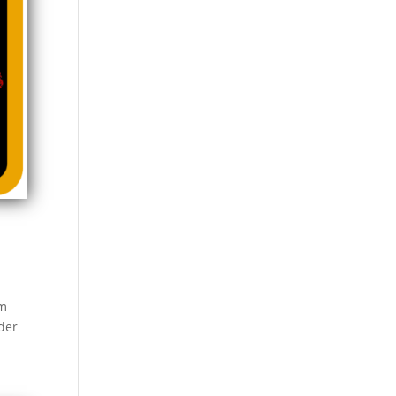
em
der