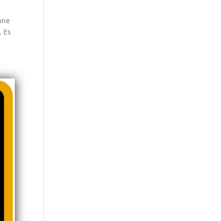
hne
. Es