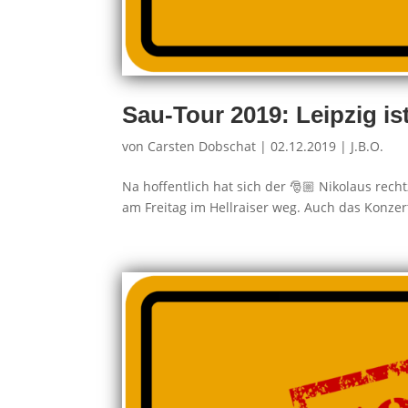
Sau-Tour 2019: Leipzig is
von
Carsten Dobschat
|
02.12.2019
|
J.B.O.
Na hoffentlich hat sich der 🎅🏼 Nikolaus rechtz
am Freitag im Hellraiser weg. Auch das Konzert 