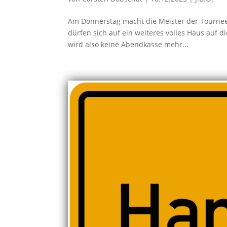
Am Donnerstag macht die Meister der Tournee 
dürfen sich auf ein weiteres volles Haus auf d
wird also keine Abendkasse mehr...