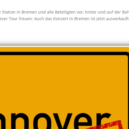
Station in Bremen und alle Beteiligten vor, hinter und auf der Bü
ieser Tour freuen: Auch das Konzert in Bremen ist jetzt ausverkauft