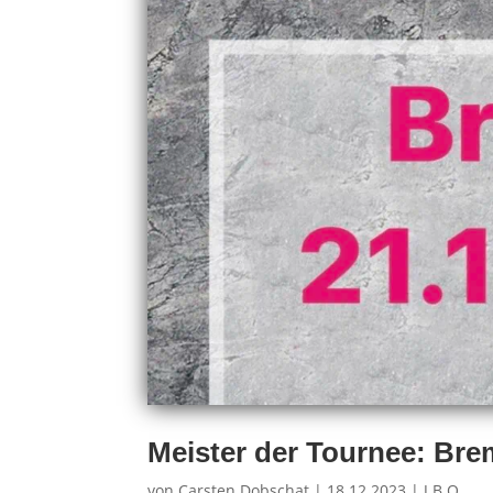
Meister der Tournee: Bre
von
Carsten Dobschat
|
18.12.2023
|
J.B.O.