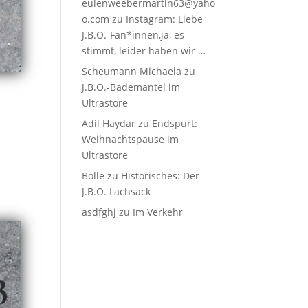
eulenweebermartin63@yaho
o.com
zu
Instagram: Liebe
J.B.O.-Fan*innen,ja, es
stimmt, leider haben wir …
Scheumann Michaela
zu
J.B.O.-Bademantel im
Ultrastore
Adil Haydar
zu
Endspurt:
Weihnachtspause im
Ultrastore
s
Bolle
zu
Historisches: Der
J.B.O. Lachsack
asdfghj
zu
Im Verkehr