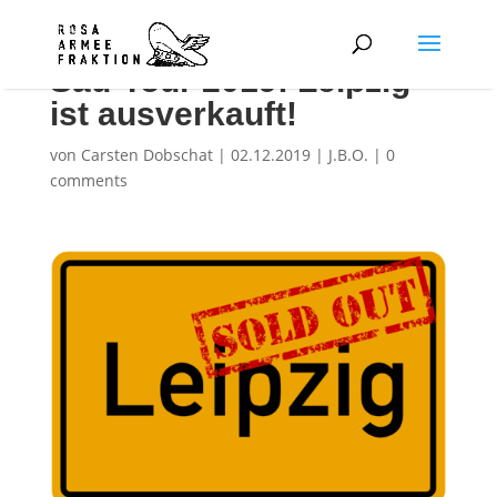
Sau-Tour 2019: Leipzig
ist ausverkauft!
von
Carsten Dobschat
|
02.12.2019
|
J.B.O.
|
0
comments