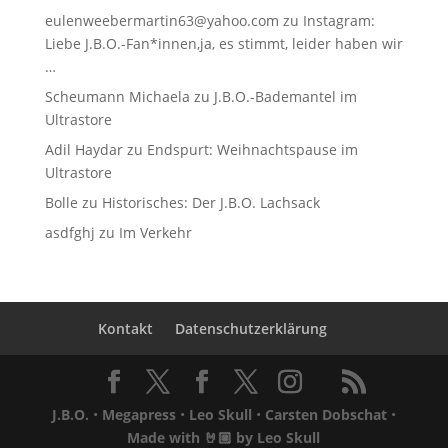
eulenweebermartin63@yahoo.com
zu
Instagram:
Liebe J.B.O.-Fan*innen,ja, es stimmt, leider haben wir
…
Scheumann Michaela
zu
J.B.O.-Bademantel im
Ultrastore
Adil Haydar
zu
Endspurt: Weihnachtspause im
Ultrastore
Bolle
zu
Historisches: Der J.B.O. Lachsack
asdfghj
zu
Im Verkehr
Kontakt
Datenschutzerklärung
J.B.O.
•
Megapress
•
Leo Skull
•
Carsten Dobschat
•
Made with 🤘🏼 by
Leo Skull