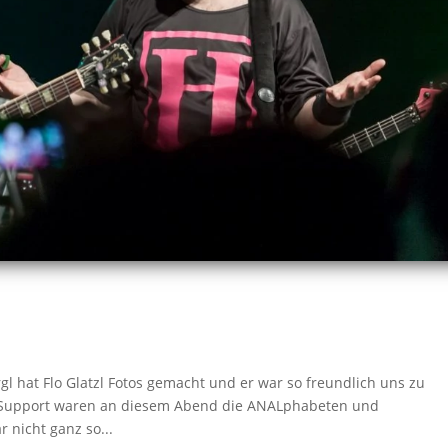
 hat Flo Glatzl Fotos gemacht und er war so freundlich uns zu
Als Support waren an diesem Abend die ANALphabeten und
 nicht ganz so...