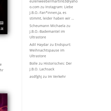
eulenweebermartin63@yaho
o.com
zu
Instagram: Liebe
J.B.O.-Fan*innen,ja, es
stimmt, leider haben wir …
Scheumann Michaela
zu
J.B.O.-Bademantel im
Ultrastore
Adil Haydar
zu
Endspurt:
Weihnachtspause im
Ultrastore
Bolle
zu
Historisches: Der
ie
J.B.O. Lachsack
ehr
asdfghj
zu
Im Verkehr