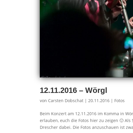
12.11.2016 – Wörgl
von
Carsten Dobschat
|
20.11.2016
|
Fotos
Beim Konzert am 12.11.2016 im Komma in Wörgl
erlauben, euch die Fotos hier zu zeigen 🙂 
Drescher dabei. Die Fotos anzuschauen ist zwar