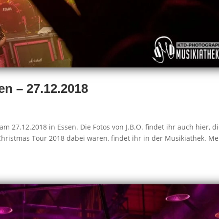
en – 27.12.2018
m 27.12.2018 in Essen. Die Fotos von J.B.O. findet ihr auch hier, d
 Christmas Tour 2018 dabei waren, findet ihr in der Musikiathek. M