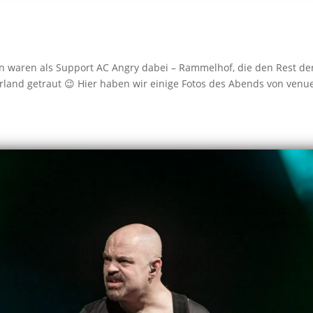
en waren als Support AC Angry dabei – Rammelhof, die den Rest de
arland getraut 😉 Hier haben wir einige Fotos des Abends von venu