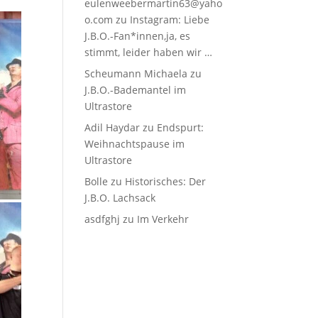
eulenweebermartin63@yaho
o.com
zu
Instagram: Liebe
J.B.O.-Fan*innen,ja, es
stimmt, leider haben wir …
Scheumann Michaela
zu
J.B.O.-Bademantel im
Ultrastore
Adil Haydar
zu
Endspurt:
Weihnachtspause im
Ultrastore
Bolle
zu
Historisches: Der
J.B.O. Lachsack
asdfghj
zu
Im Verkehr