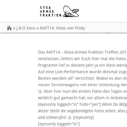
RAFT14: Fotos von P
J.B.O Fans
RAFT14: Fotos von Pinky
von
Carsten Dobschat
|
06.07.2014
|
J.B.O Fan
Das RAFT14 – Rosa Armee Fraktion Treffen 2014
verblassen, liefern wir Euch hier mal die Fotos
Programm lief in diesem Jahr ja ein klein weni
Auf eine Live-Performance wurde diesmal zu
Besten werden alt“ verzichtet. Wobei es dan do
neuen Servierwagens mit einer Umtextung der 
:)). Aber hier nun die ersten Fotos des Tages
wirklich gut gemacht hat, vor allem in Anbetra
[eyesonly logged=“in“ hide=“yes“]
Wenn Du Mitgl
dieser Stelle die angekündigten Fotos sehen. Also
und schmerzfrei :)).
[/eyesonly]
[eyesonly logged=“in“]