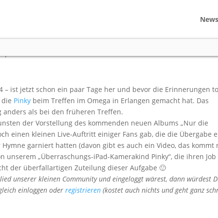
New
inky
s
|
46 comments
 – ist jetzt schon ein paar Tage her und bevor die Erinnerungen to
, die
Pinky
beim Treffen im Omega in Erlangen gemacht hat. Das
g anders als bei den früheren Treffen.
gunsten der Vorstellung des kommenden neuen Albums „Nur die
ch einen kleinen Live-Auftritt einiger Fans gab, die die Übergabe 
Hymne garniert hatten (davon gibt es auch ein Video, das kommt
 von unserem „Überraschungs-iPad-Kamerakind Pinky“, die ihren Job
cht der überfallartigen Zuteilung dieser Aufgabe 🙂
ied unserer kleinen Community und eingeloggt wärest, dann würdest 
 gleich einloggen oder
registrieren
(kostet auch nichts und geht ganz sch