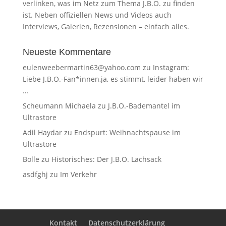
verlinken, was im Netz zum Thema J.B.O. zu finden
ist. Neben offiziellen News und Videos auch
Interviews, Galerien, Rezensionen – einfach alles.
Neueste Kommentare
eulenweebermartin63@yahoo.com
zu
Instagram:
Liebe J.B.O.-Fan*innen,ja, es stimmt, leider haben wir
…
Scheumann Michaela
zu
J.B.O.-Bademantel im
Ultrastore
Adil Haydar
zu
Endspurt: Weihnachtspause im
Ultrastore
Bolle
zu
Historisches: Der J.B.O. Lachsack
asdfghj
zu
Im Verkehr
Kontakt
Datenschutzerklärung