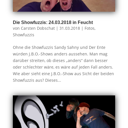
Die Showfuzzis: 24.03.2018 in Feucht
von
Carsten Dobschat
|
31.03.2018
|
Fotos
,
Showfuzzis
Ohne die Showfuzzis Sandy Sahny und Der Ente
würden J.B.O.-Shows anders aussehen. Man mag
darüber streiten, ob dieses „anders“ dann besser
oder schlechter wäre, es wäre auf jeden Fall anders.
Wie aber sieht eine J.B.O.-Show aus Sicht der beiden
Showfuzzis aus? Dieses...