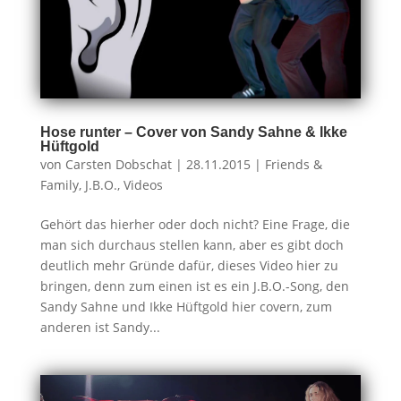
Hose runter – Cover von Sandy Sahne & Ikke
Hüftgold
von
Carsten Dobschat
|
28.11.2015
|
Friends &
Family
,
J.B.O.
,
Videos
Gehört das hierher oder doch nicht? Eine Frage, die
man sich durchaus stellen kann, aber es gibt doch
deutlich mehr Gründe dafür, dieses Video hier zu
bringen, denn zum einen ist es ein J.B.O.-Song, den
Sandy Sahne und Ikke Hüftgold hier covern, zum
anderen ist Sandy...