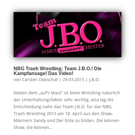
NBG Trash Wrestling: Team J.B.O.! Die
Kampfansage! Das Video!
von
Carsten Dobschat
|
29.03.2015
|
J.B.O.
Neben dem „auf’s Maul“ ist beim Wrestling natürlich
der Unterhaltungsfaktor sehr wichtig, also lag die
Entscheidung nahe das Team J.B.O. für das NBG
Trash Wrestling 2015 am 18. April aus den Show-
Männern Sandy und Der Ente zu bilden. Die können
Show, die können...