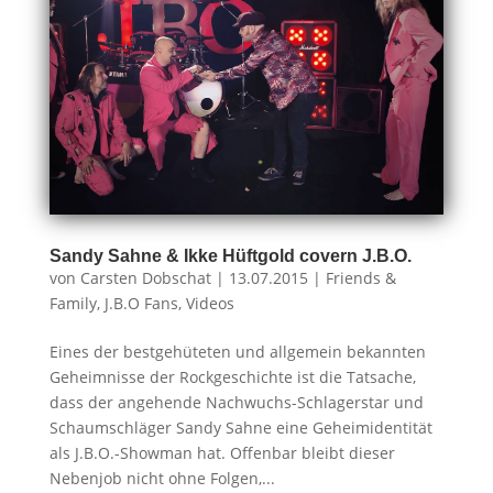
Sandy Sahne & Ikke Hüftgold covern J.B.O.
von
Carsten Dobschat
|
13.07.2015
|
Friends &
Family
,
J.B.O Fans
,
Videos
Eines der bestgehüteten und allgemein bekannten
Geheimnisse der Rockgeschichte ist die Tatsache,
dass der angehende Nachwuchs-Schlagerstar und
Schaumschläger Sandy Sahne eine Geheimidentität
als J.B.O.-Showman hat. Offenbar bleibt dieser
Nebenjob nicht ohne Folgen,...