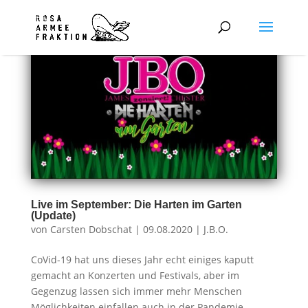
Live im September: Die Harten im Garten
(Update)
von
Carsten Dobschat
|
09.08.2020
|
J.B.O.
CoVid-19 hat uns dieses Jahr echt einiges kaputt
gemacht an Konzerten und Festivals, aber im
Gegenzug lassen sich immer mehr Menschen
Möglichkeiten einfallen auch in der Pandemie