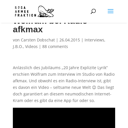
Wolfram bei Radio
afkmax
von
Carsten Dobschat
|
26.04.2015
|
Interviews
,
J.B.O.
,
Videos
|
88 comments
Anlässlich des Jubiläums „20 Jahre Explizite Lyrik“
erschien Wolfram zum Interview im Studio von Radio
afkmax. Und obwohl es ein Radio-Interview ist, gibt
es davon ein Video – seltsame neue Welt 😉 Das liegt
doch garantiert an diesem neumodischen Internet-
Kram oder es gibt da eine App für oder so.