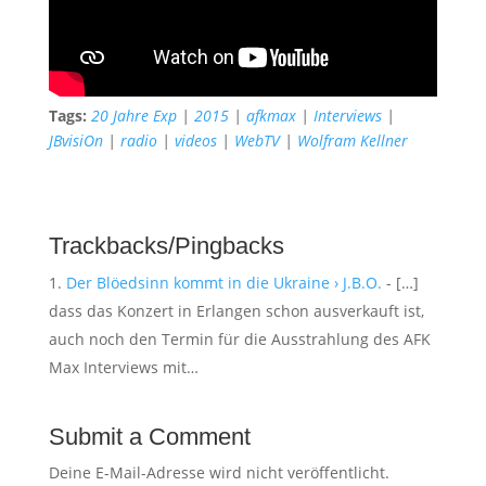
Tags:
20 Jahre Exp
|
2015
|
afkmax
|
Interviews
|
JBvisiOn
|
radio
|
videos
|
WebTV
|
Wolfram Kellner
Trackbacks/Pingbacks
Der Blöedsinn kommt in die Ukraine › J.B.O.
- […]
dass das Konzert in Erlangen schon ausverkauft ist,
auch noch den Termin für die Ausstrahlung des AFK
Max Interviews mit…
Submit a Comment
Deine E-Mail-Adresse wird nicht veröffentlicht.