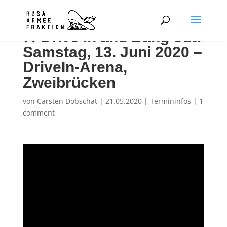
🚘 Drive in and Bang out:
Samstag, 13. Juni 2020 –
DriveIn-Arena,
Zweibrücken
von
Carsten Dobschat
|
21.05.2020
|
Termininfos
|
1
comment