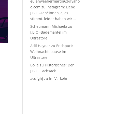
eulenweebermartin63@yaho
o.com
zu
Instagram: Liebe
J.B.O.-Fan*innen,ja, es
stimmt, leider haben wir …
Scheumann Michaela
zu
J.B.O.-Bademantel im
Ultrastore
Adil Haydar
zu
Endspurt:
Weihnachtspause im
Ultrastore
Bolle
zu
Historisches: Der
.
J.B.O. Lachsack
asdfghj
zu
Im Verkehr