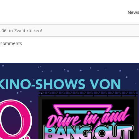
New
 Drive in and Bang out am 13.06
3.06. in Zweibrücken!
 comments