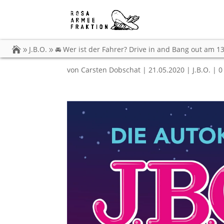
🚘 Wer ist der Fahrer?
in Zweibrücken!
J.B.O.
🚘 Wer ist der Fahrer? Drive in and Bang out am 1
von
Carsten Dobschat
|
21.05.2020
|
J.B.O.
|
0