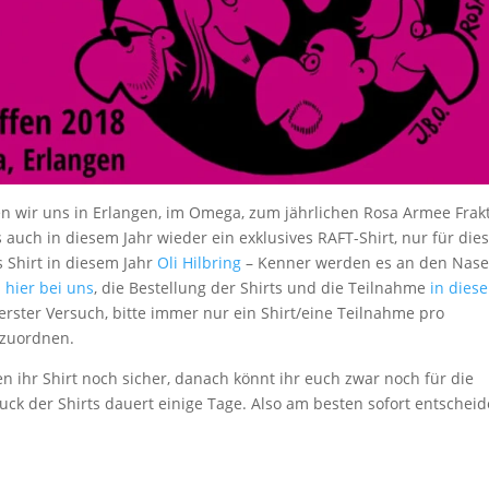
fen wir uns in Erlangen, im Omega, zum jährlichen Rosa Armee Frak
s auch in diesem Jahr wieder ein exklusives RAFT-Shirt, nur für die
s Shirt in diesem Jahr
Oli Hilbring
– Kenner werden es an den Nas
 hier bei uns
, die Bestellung der Shirts und die Teilnahme
in dies
n erster Versuch, bitte immer nur ein Shirt/eine Teilnahme pro
 zuordnen.
ihr Shirt noch sicher, danach könnt ihr euch zwar noch für die
ck der Shirts dauert einige Tage. Also am besten sofort entschei