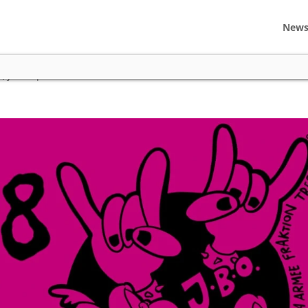
New
T18 am 29. September!
s
,
J.B.O.
|
0 comments