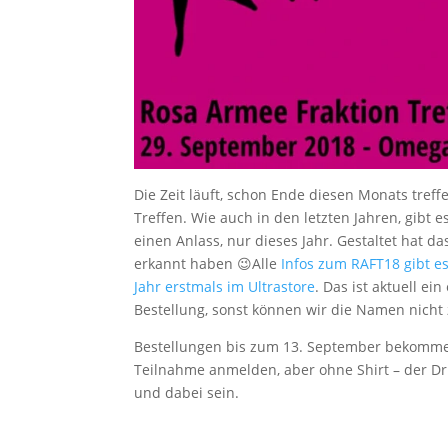
Die Zeit läuft, schon Ende diesen Monats tref
Treffen. Wie auch in den letzten Jahren, gibt e
einen Anlass, nur dieses Jahr. Gestaltet hat da
erkannt haben 😉Alle
Infos zum RAFT18 gibt es
Jahr erstmals im Ultrastore
. Das ist aktuell ei
Bestellung, sonst können wir die Namen nicht
Bestellungen bis zum 13. September bekommen 
Teilnahme anmelden, aber ohne Shirt – der Dru
und dabei sein.