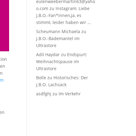
eulenweebermartin63@yaho
o.com
zu
Instagram: Liebe
J.B.O.-Fan*innen,ja, es
stimmt, leider haben wir …
Scheumann Michaela
zu
J.B.O.-Bademantel im
Ultrastore
Adil Haydar
zu
Endspurt:
tion
Weihnachtspause im
sen
Ultrastore
en
Bolle
zu
Historisches: Der
em
J.B.O. Lachsack
asdfghj
zu
Im Verkehr
den