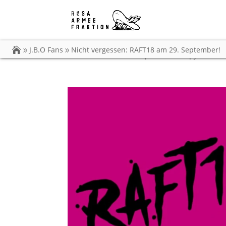
Nicht vergessen: RAF
J.B.O Fans
Nicht vergessen: RAFT18 am 29. September!
von
Carsten Dobschat
|
08.09.2018
|
J.B.O Fan