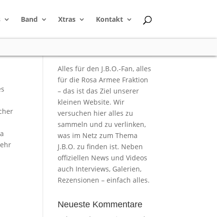
s
Band
Xtras
Kontakt
Alles für den J.B.O.-Fan, alles
für die Rosa Armee Fraktion
es
– das ist das Ziel unserer
kleinen Website. Wir
icher
versuchen hier alles zu
sammeln und zu verlinken,
ja
was im Netz zum Thema
sehr
J.B.O. zu finden ist. Neben
offiziellen News und Videos
auch Interviews, Galerien,
Rezensionen – einfach alles.
Neueste Kommentare