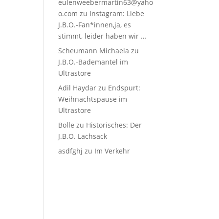
eulenweebermartin63@yaho
o.com
zu
Instagram: Liebe
J.B.O.-Fan*innen,ja, es
stimmt, leider haben wir …
Scheumann Michaela
zu
J.B.O.-Bademantel im
Ultrastore
Adil Haydar
zu
Endspurt:
Weihnachtspause im
Ultrastore
Bolle
zu
Historisches: Der
J.B.O. Lachsack
asdfghj
zu
Im Verkehr