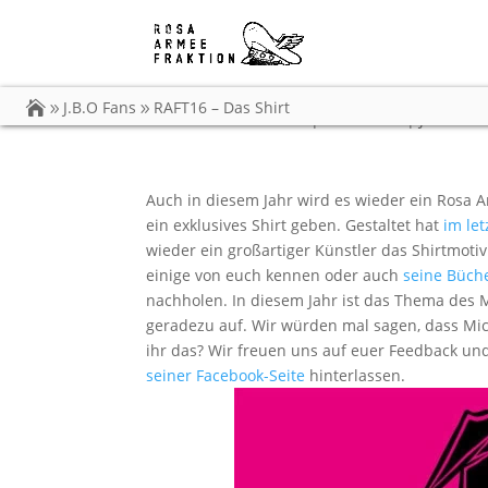
RAFT16 – Das Shirt
J.B.O Fans
RAFT16 – Das Shirt
von
Carsten Dobschat
|
06.03.2016
|
J.B.O Fan
Auch in diesem Jahr wird es wieder ein Rosa A
ein exklusives Shirt geben. Gestaltet hat
im let
wieder ein großartiger Künstler das Shirtmoti
einige von euch kennen oder auch
seine Büch
nachholen. In diesem Jahr ist das Thema des 
geradezu auf. Wir würden mal sagen, dass Mic
ihr das? Wir freuen uns auf euer Feedback un
seiner Facebook-Seite
hinterlassen.