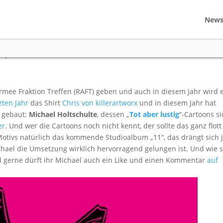
New
s
|
2 comments
rmee Fraktion Treffen (RAFT) geben und auch in diesem Jahr wird 
zten Jahr
das Shirt
Chris von killerartworx
und in diesem Jahr hat
v gebaut:
Michael Holtschulte
, dessen „
Tot aber lustig
“-Cartoons s
er
. Und wer die Cartoons noch nicht kennt, der sollte das ganz flott
Motivs natürlich das kommende Studioalbum „11“, das drängt sich 
hael die Umsetzung wirklich hervorragend gelungen ist. Und wie 
d gerne dürft ihr Michael auch ein Like und einen Kommentar
auf