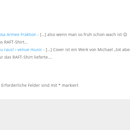
Rosa Armee Fraktion
- […] also wenn man so früh schon wach ist 😉
as RAFT-Shirt…
au raus! › venue music
- […] Cover ist ein Werk von Michael „tot abe
ür das RAFT-Shirt lieferte.…
.
Erforderliche Felder sind mit
*
markiert