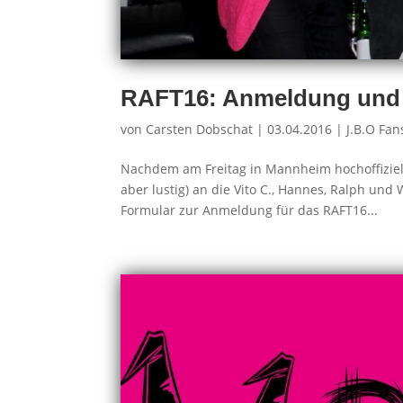
RAFT16: Anmeldung und S
von
Carsten Dobschat
|
03.04.2016
|
J.B.O Fan
Nachdem am Freitag in Mannheim hochoffiziell 
aber lustig) an die Vito C., Hannes, Ralph un
Formular zur Anmeldung für das RAFT16...