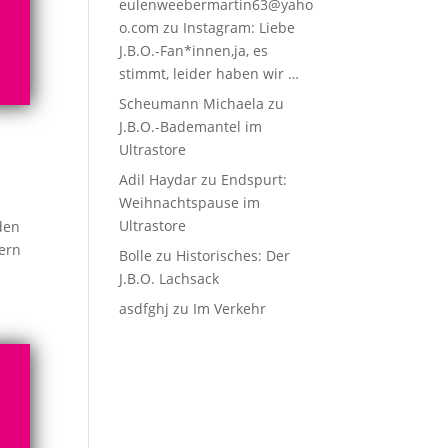
eulenweebermartin63@yaho
o.com
zu
Instagram: Liebe
J.B.O.-Fan*innen,ja, es
stimmt, leider haben wir …
Scheumann Michaela
zu
J.B.O.-Bademantel im
Ultrastore
Adil Haydar
zu
Endspurt:
Weihnachtspause im
Ultrastore
den
hern
Bolle
zu
Historisches: Der
J.B.O. Lachsack
asdfghj
zu
Im Verkehr