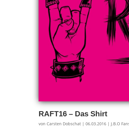
RAFT16 – Das Shirt
von
Carsten Dobschat
|
06.03.2016
|
J.B.O Fan