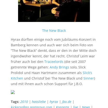
The New Black
Hyrax dürften einige noch vom Jubiläums-Konzert in
Bamberg kennen und auch wer sich beim Foto von
“The New Black” denkt, dass er den in der Mitte doch
irgendwoher kennt, der hat recht. Christof Leim war
früher auch bei den
Traceelords
(die seit 2007
getrennte Wege gehen:
Andy Brings
solo, Slick
Prolidol und Haan Hartmann zusammen als
Slick’s
Kitchen
und Christof bei The New Black und
Sinner
)
und mit ihnen auch schon Support für J.B.O.
Tags:
2010
|
hassliebe
|
hyrax
|
jbo.de
|
kickersofass.posterous.com
|
Konzerte
|
live
|
News
|